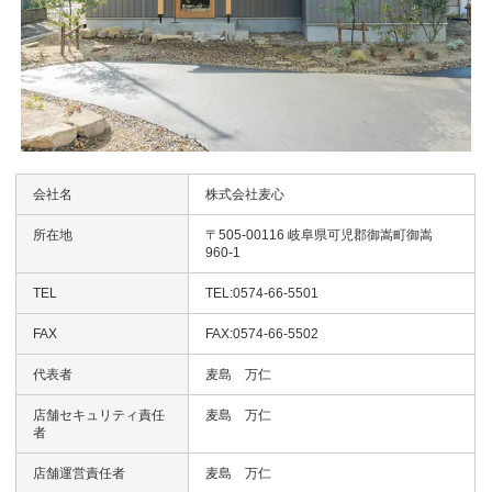
会社名
株式会社麦心
所在地
〒505-00116 岐阜県可児郡御嵩町御嵩
960-1
TEL
TEL:0574-66-5501
FAX
FAX:0574-66-5502
代表者
麦島 万仁
店舗セキュリティ責任
麦島 万仁
者
店舗運営責任者
麦島 万仁